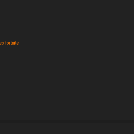
es fortnite
Proudly powered by
WordPress
|
Theme:
Envo Magazine